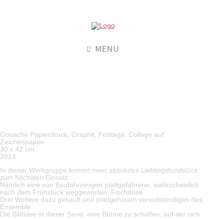
MENU
033_Durch die Wand
Durch die Wand
Gouache Papierdruck, Graphit, Frottage, Collage auf
Zeichenpapier
30 x 42 cm
2013
In dieser Werkgruppe kommt mein absolutes Lieblingsfundstück
zum höchsten Einsatz.
Nämlich eine von Baufahrzeugen plattgefahrene, wahrscheinlich
nach dem Frühstück weggeworfen, Fischdose.
Drei Weitere dazu gekauft und plattgehauen vervollständigen das
Ensemble.
Die Bildidee in dieser Serie, eine Bühne zu schaffen, auf der sich