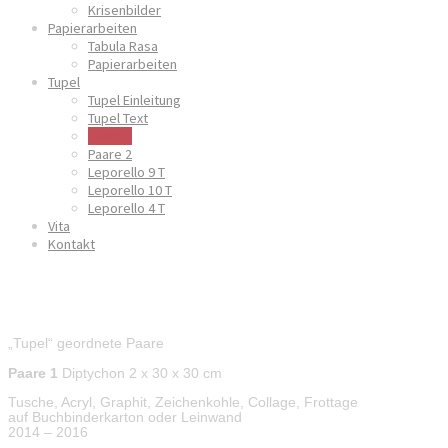
Krisenbilder
Papierarbeiten
Tabula Rasa
Papierarbeiten
Tupel
Tupel Einleitung
Tupel Text
Paare 1
Paare 2
Leporello 9 T
Leporello 10 T
Leporello 4 T
Vita
Kontakt
Paare 1
„
Tupel“ geordnete Paare
Paare 1
Diptychon 2 x 30 x 30 cm
Tusche, Acryl, Graphit, Zeichenkohle, Collage, Frottage
auf Buchbinderkarton oder Leinwand
2014 – 2016