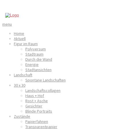
menu
Home
Aktuell
Figur im Raum
Polyversum
Stadtraum
Durch die Wand
Energie
Stadtansichten
Landschaft
Spontane Landschaften
30 x 30
Landschaftscollagen
Haus + Hof
Rost + Asche
Gesichter
Blinde Portraits
Zustände
Papierfahnen
Transparentpapier