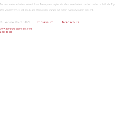
Bei den ersten Arbeiten setze ich oft Transparentpapier ein, dies verschleiert, verdeckt oder umhüllt die Fi
Der Vanitasverweis ist bei dieser Werkgruppe immer mit einem Augenzwinkern präsent.
© Sabine Voigt 2021
Impressum
Datenschutz
www.template-joomspirit.com
Back to top