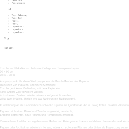
Tabula Rasa
Papierarbeiten
Tupel
Tupel Einleitung
Tupel Text
Paare 1
Paare 2
Leporello 9 T
Leporello 10 T
Leporello 4 T
Vita
Kontakt
Krisenbilder
Tusche auf Plakatkarton, teilweise Collage aus Transparentpapier
50 x 60 cm
2006 – 2008
Ausgangspunkt für diese Werkgruppe war die Beschaffenheit des Papieres.
Rückseite von Plakaten, oberflächenversiegelt.
Tusche geht keine Verbindung mit dem Papier ein,
kann längere Zeit verwischt werden,
in trockenem Zustand wieder teilweise aufgeweicht werden,
wirkt dann brüchig, ähnlich wie das Radieren mit Radiergummi,
In Anlehnung an die Papierarbeiten schlanke Figuren auf Querformat, die in Dialog treten, parallele Aktionen
Figuren mit breitem Pinsel und Tusche angesetzt, verwischt,
Ergebnis betrachtet, neue Figuren und Formationen entdeckt.
Verwaschene Farbflächen ergeben neue Hinter- und Untergründe, Räume entstehen, Trennendes und Verbind
Figuren oder Architektur arbeite ich heraus, indem ich schwarze Flächen oder Linien als Begrenzung setze.