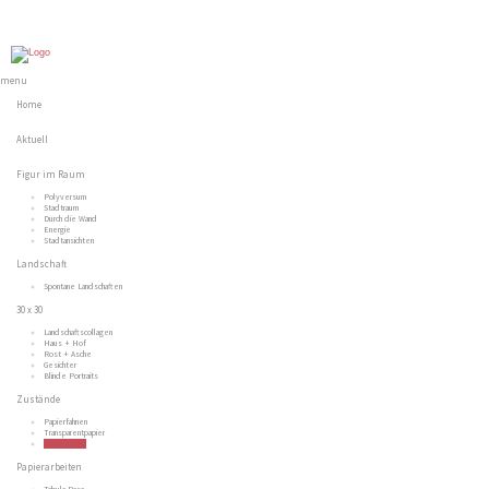
menu
Home
Aktuell
Figur im Raum
Polyversum
Stadtraum
Durch die Wand
Energie
Stadtansichten
Landschaft
Spontane Landschaften
30 x 30
Landschaftscollagen
Haus + Hof
Rost + Asche
Gesichter
Blinde Portraits
Zustände
Papierfahnen
Transparentpapier
Krisenbilder
Papierarbeiten